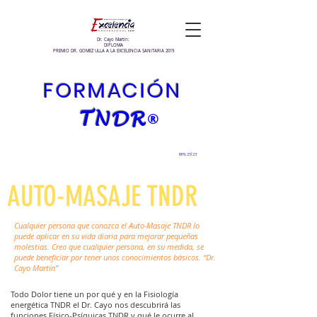
Dr. Cayo Martín:
DIPLOMA
PREMIO DR. GOMEZ ULLA A LA EXCELENCIA SANITARIA 2019
FORMACIÓN
T
NDR
®
RPS: 25
/23
AUTO-MASAJE TNDR
Cualquier persona que conozca el Auto-Masaje TNDR lo
puede aplicar en su vida diaria para mejorar pequeñas
molestias. Creo que cualquier persona, en su medida, se
puede beneficiar por tener unos conocimientos básicos. “Dr.
Cayo Martín”
Todo Dolor tiene un por qué y en la Fisiología
energética TNDR el Dr. Cayo nos descubrirá las
funciones Físico-Psíquicas TNDR y qué le ocurre al