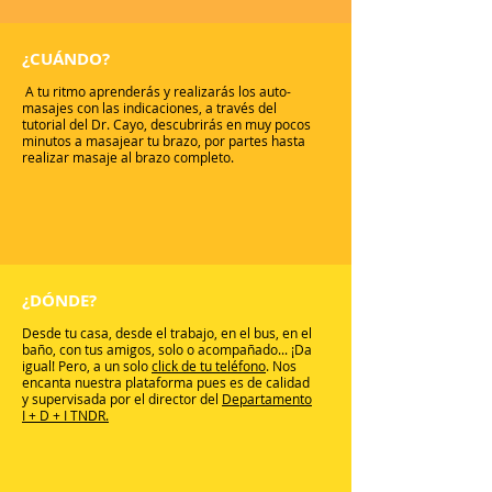
¿CUÁNDO?
A tu ritmo aprenderás y realizarás los auto-
masajes con las indicaciones, a través del
tutorial del Dr. Cayo, descubrirás en muy pocos
minutos a masajear tu brazo, por partes hasta
realizar masaje al brazo completo.
¿DÓNDE?
Desde tu casa, desde el trabajo, en el bus, en el
baño, con tus amigos, solo o acompañado... ¡Da
igual! Pero, a un solo
click de tu teléfono
. Nos
encanta nuestra plataforma pues es de calidad
y supervisada por el director del
Departamento
I + D + I TNDR.