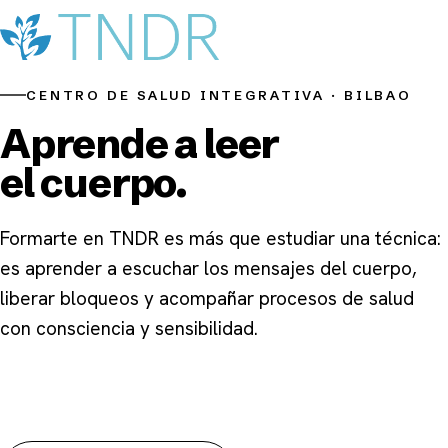
CENTRO DE SALUD INTEGRATIVA · BILBAO
Todos los Cursos
Aprende a leer
el cuerpo.
Exploración y Masaje TNDR · Nivel 1
Exploración y Masaje TNDR · Nivel 2
Formarte en TNDR es más que estudiar una técnica:
es aprender a escuchar los mensajes del cuerpo,
Alimentación Sindrómica TNDR
liberar bloqueos y acompañar procesos de salud
con consciencia y sensibilidad.
Herbología Sindrómica TNDR
Sobre TNDR
Ver todos los cursos
Servicios