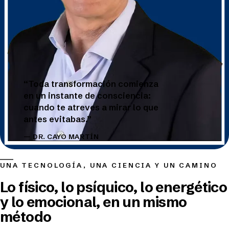
“Toda transformación comienza
en un instante de consciencia:
cuando te atreves a mirar lo que
antes evitabas.”
— DR. CAYO MARTÍN
UNA TECNOLOGÍA, UNA CIENCIA Y UN CAMINO
Lo físico, lo psíquico, lo energético
y lo emocional, en un mismo
método