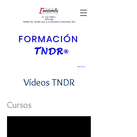
Dr. Cayo Martín:
DIPLOMA
PREMIO DR. GOMEZ ULLA A LA EXCELENCIA SANITARIA 2019
FORMACIÓN
T
NDR
®
RPS: 25
/23
Vídeos TNDR
Cursos