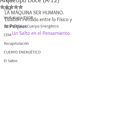
Arquetipo Doce (A-12)
LMSH
Obtuvo NaN de 5 estrellas.
CEM
LA MÁQUINA SER HUMANO. 
Herbología TNDR
Eslabón Perdido entre lo Físico y 
lo Psíquico
DESPIERTA el Cuerpo Energético
Un Salto en el Pensamiento
CEM
Recapitulación
CUERPO ENERGÉTICO
El Sabio