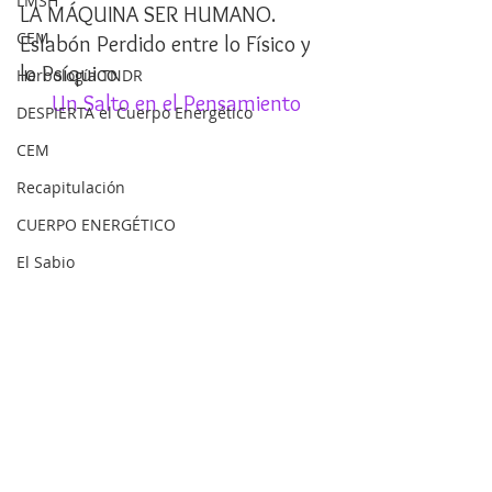
LMSH
LA MÁQUINA SER HUMANO. 
CEM
Eslabón Perdido entre lo Físico y 
lo Psíquico
Herbología TNDR
Un Salto en el Pensamiento
DESPIERTA el Cuerpo Energético
CEM
Recapitulación
CUERPO ENERGÉTICO
El Sabio