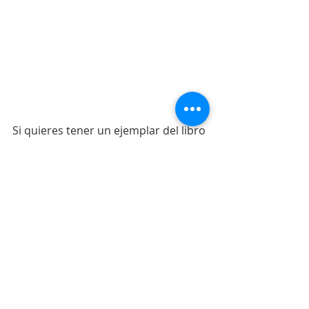
Si quieres tener un ejemplar del libro 
en formato papel puedes adquirirlo 
en la 
Tienda On Line de Ediciones 
TNDR. 
LMSH
Entradas recientes
Ver todo